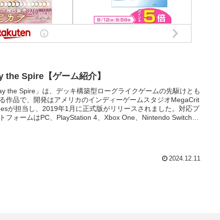
ay the Spire【ゲーム紹介】
lay the Spire」は、デッキ構築型ローグライクゲームの先駆けとも
る作品で、開発はアメリカのインディーゲームスタジオMegaCrit
mesが担当し、2019年1月に正式版がリリースされました。対応プ
フォームはPC、PlayStation 4、Xbox One、Nintendo Switchに
、モバイル版と非常に幅広く、多くのゲーマーが手軽にアクセス
です。ストーリーはシンプルかつ抽象的でプレイヤーは「スパイ
という塔に挑み、その頂上を目指します。この塔では毎回異なる
ントや戦闘、アイテムが登場し、一歩一歩の進行がプレイヤーの
2024.12.11
を大きく左右します。