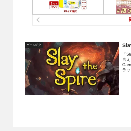
Sl
ゲーム紹介
「S
言え
Ga
ラット
加え
可能
ア」
イベ
運命